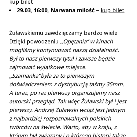
kup bilet
29.03, 16:00, Narwana miłość
–
kup bilet
Żuławskiemu zawdzięczamy bardzo wiele.
Dzięki powodzeniu
„
Opętania” w kinach
mogliśmy kontynuować naszą działalność.
Był to nasz pierwszy tytuł i zawsze będzie
zajmować wyjątkowe miejsce.
„
Szamanka
”
była za to pierwszym
doświadczeniem
z dystrybucją taśmy 35mm.
A teraz, po raz pierwszy organizujemy nasz
autorski przegląd. Tak więc Żuławski był i jest
pierwszy. Andrzej Żuławski wciąż jest jednym
z najbardziej rozpoznawalnych polskich
twórców na świecie. Warto, aby w kraju,
z
którym był związany i o którego historii także