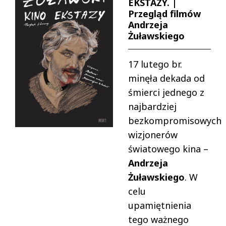
EKSTAZY. |
Przegląd filmów
Andrzeja
Żuławskiego
17 lutego br.
minęła dekada od
śmierci jednego z
najbardziej
bezkompromisowych
wizjonerów
światowego kina –
Andrzeja
Żuławskiego
. W
celu
upamiętnienia
tego ważnego