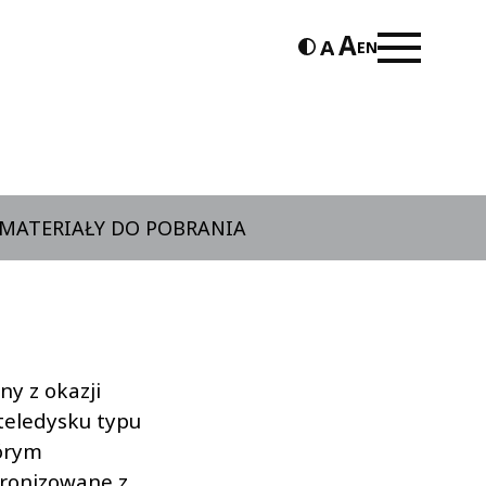
EN
MATERIAŁY DO POBRANIA
y z okazji
teledysku typu
tórym
hronizowane z