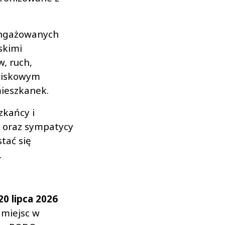
aangażowanych
jskimi
, ruch,
owiskowym
ieszkanek.
zkańcy i
ki oraz sympatycy
tać się
.
0 lipca 2026
 miejsc w