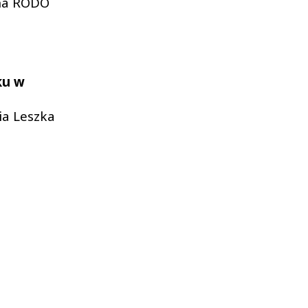
jna RODO
ku w
ia Leszka