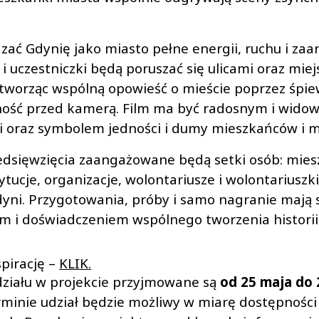
zać Gdynię jako miasto pełne energii, ruchu i z
y i uczestniczki będą poruszać się ulicami oraz mie
 tworząc wspólną opowieść o mieście poprzez śpiew
cność przed kamerą. Film ma być radosnym i wid
 oraz symbolem jedności i dumy mieszkańców i m
zedsięwzięcia zaangażowane będą setki osób: mies
ytucje, organizacje, wolontariusze i wolontariusz
dyni. Przygotowania, próby i samo nagranie mają s
m i doświadczeniem wspólnego tworzenia historii
pirację –
KLIK.
działu w projekcie przyjmowane są
od 25 maja do 2
minie udział będzie możliwy w miarę dostępności