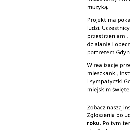
muzyką.
Projekt ma poka
ludzi. Uczestnic
przestrzeniami,
działanie i obe
portretem Gdyni
W realizację pr
mieszkanki, inst
i sympatyczki G
miejskim święte
Zobacz naszą ins
Zgłoszenia do u
roku.
Po tym ter