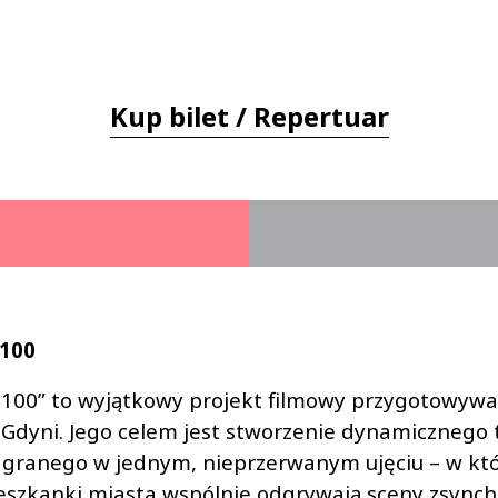
Kup bilet / Repertuar
 100
100” to wyjątkowy projekt filmowy przygotowywan
 Gdyni. Jego celem jest stworzenie dynamicznego 
nagranego w jednym, nieprzerwanym ujęciu – w k
eszkanki miasta wspólnie odgrywają sceny zsync