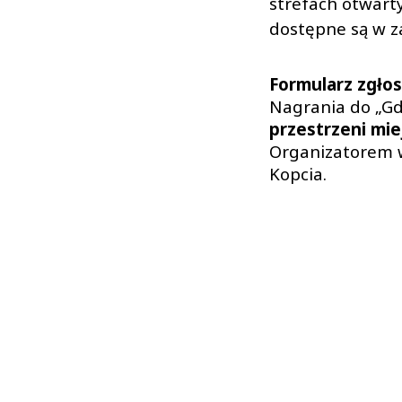
strefach otwart
dostępne są w z
Formularz zgło
Nagrania do „Gd
przestrzeni mie
Organizatorem w
Kopcia.