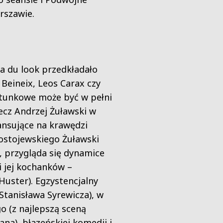
rszawie.
ma du look przedkładało
 Beineix, Leos Carax czy
gatunkowe może być w pełni
lecz Andrzej Żuławski w
alansujące na krawędzi
 Dostojewskiego Żuławski
, przygląda się dynamice
 jej kochanków –
Huster). Egzystencjalny
tanisława Syrewicza), w
o (z najlepszą sceną
na), błazeńskiej komedii i