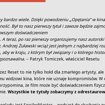
 bardzo wiele. Dzięki powodzeniu
„
Opętania” w kin
ność. Był to nasz pierwszy tytuł i zawsze będzie zaj
erwszym doświadczeniem
A teraz, po raz pierwszy organizujemy nasz autorski
zy. Andrzej Żuławski wciąż jest jednym
z najbardziej r
, aby w kraju,
z którym był związany i o którego histo
ozpoznawalna.
– Patryk Tomiczek, właściciel Resetu
ez Reset to nie tylko hołd dla zmarłego artysty, a
mu widzowi kina, które nie uznaje kompromisów. W 
 przypomina, że film może być doświadczeniem fizy
nie.
Wszystkie te tytuły zobaczymy z odrestaurow
eglądu jest
SpoilerMaster – podcast do słuchania p