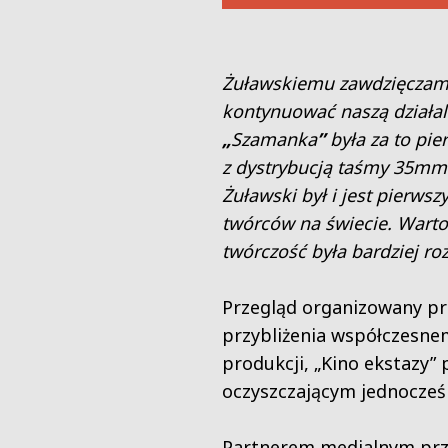
Żuławskiemu zawdzięczamy
kontynuować naszą działal
„
Szamanka
”
była za to pi
z dystrybucją taśmy 35mm. 
Żuławski był i jest pierws
twórców na świecie. Warto
twórczość była bardziej r
Przegląd organizowany prz
przybliżenia współczesne
produkcji, „Kino ekstazy”
oczyszczającym jednocześ
Partnerem medialnym prz