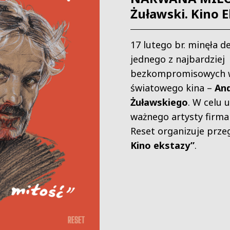
Żuławski. Kino E
17 lutego br. minęła d
jednego z najbardziej
bezkompromisowych 
światowego kina –
And
Żuławskiego
. W celu 
ważnego artysty firma
Reset organizuje prze
Kino ekstazy”
.