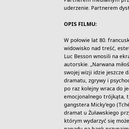
uderzenie
. Partnerem dyst
OPIS FILMU:
W połowie lat 80. francus
widowisko nad treść, estet
Luc Besson wnosili na ekr
autorskie. „Narwana miłoś
swojej wizji idzie jeszcze 
dramatu, zgrywy i psychode
po raz kolejny wraca do j
emocjonalnego trójkąta, 
gangstera Micky’ego (Tché
dramat u Żuławskiego prz
którym wydarzyć się może 
napadu na bank przynajmni