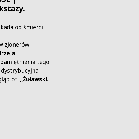
kstazy.
ekada od śmierci
wizjonerów
rzeja
upamiętnienia tego
 dystrybucyjna
gląd pt.
„Żuławski.