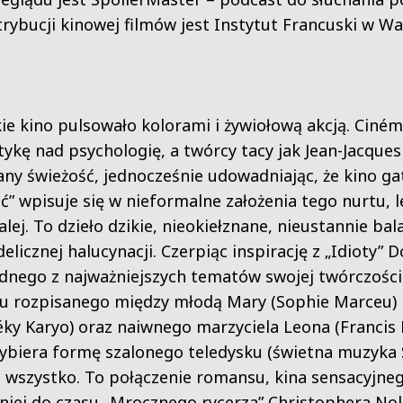
rybucji kinowej filmów jest Instytut Francuski w Wa
kie kino pulsowało kolorami i żywiołową akcją. Ciné
ykę nad psychologię, a twórcy tacy jak Jean-Jacques
any świeżość, jednocześnie udowadniając, że kino 
ć” wpisuje się w nieformalne założenia tego nurtu, 
dalej. To dzieło dzikie, nieokiełznane, nieustannie b
licznej halucynacji. Czerpiąc inspirację z „Idioty”
ednego z najważniejszych tematów swojej twórczości
tu rozpisanego między młodą Mary (Sophie Marceu) i
ky Karyo) oraz naiwnego marzyciela Leona (Francis 
ybiera formę szalonego teledysku (świetna muzyka S
wszystko. To połączenie romansu, kina sensacyjneg
ej do czasu „Mrocznego rycerza” Christophera Nola