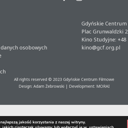
Gdyńskie Centrum
Plac Grunwaldzki 2
Kino Studyjne:
+48 
u danych osobowych
kino@gcf.org.pl
e
ich
All rights reserved © 2023
Gdyńskie Centrum Filmowe
Design: Adam Żebrowski | Development:
MORAI
ajlepszą jakość korzystania z naszej witryny.
, jakich ciasteczek używamy, lub wyłączyć je w
ustawieniach
.