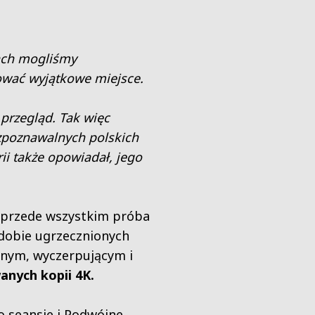
ach mogliśmy
mować wyjątkowe miejsce.
 przegląd. Tak więc
ozpoznawalnych polskich
rii także opowiadał, jego
le przede wszystkim próba
dobie ugrzecznionych
cznym, wyczerpującym i
anych kopii 4K.
o seansie
i
Podwójne