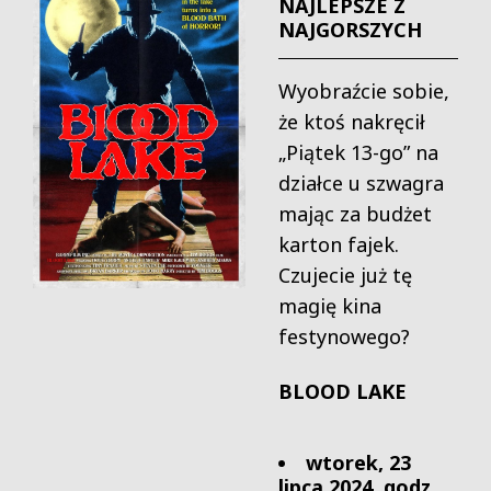
NAJLEPSZE Z
NAJGORSZYCH
Wyobraźcie sobie,
że ktoś nakręcił
„Piątek 13-go” na
działce u szwagra
mając za budżet
karton fajek.
Czujecie już tę
magię kina
festynowego?
BLOOD LAKE
wtorek, 23
lipca 2024, godz.