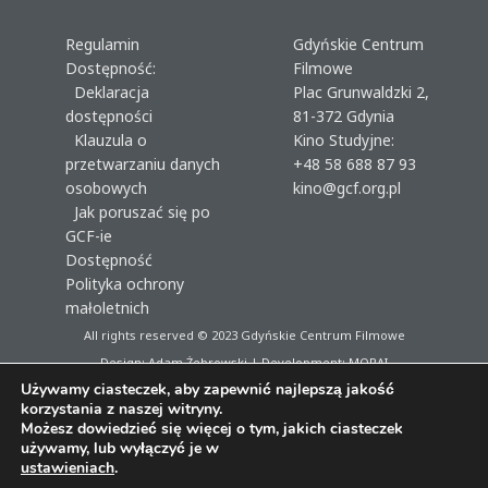
Regulamin
Gdyńskie Centrum
Dostępność:
Filmowe
Deklaracja
Plac Grunwaldzki 2,
dostępności
81-372 Gdynia
Klauzula o
Kino Studyjne:
przetwarzaniu danych
+48 58 688 87 93
osobowych
kino@gcf.org.pl
Jak poruszać się po
GCF-ie
Dostępność
Polityka ochrony
małoletnich
All rights reserved © 2023
Gdyńskie Centrum Filmowe
Design: Adam Żebrowski | Development:
MORAI
Używamy ciasteczek, aby zapewnić najlepszą jakość
korzystania z naszej witryny.
Możesz dowiedzieć się więcej o tym, jakich ciasteczek
używamy, lub wyłączyć je w
ustawieniach
.