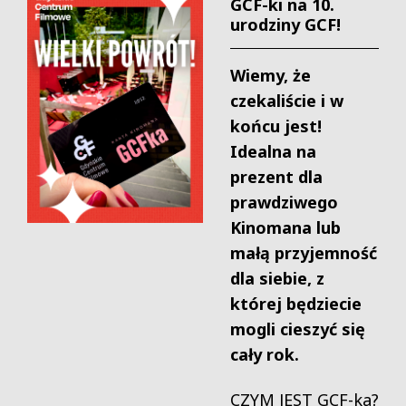
GCF-ki na 10.
urodziny GCF!
Wiemy, że
czekaliście i w
końcu jest!
Idealna na
prezent dla
prawdziwego
Kinomana lub
małą przyjemność
dla siebie, z
której będziecie
mogli cieszyć się
cały rok.
CZYM JEST GCF-ka?