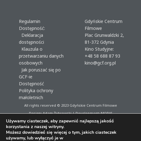
Regulamin
Gdyńskie Centrum
Dostępność:
Filmowe
Deklaracja
Plac Grunwaldzki 2,
dostępności
81-372 Gdynia
Klauzula o
Kino Studyjne:
przetwarzaniu danych
+48 58 688 87 93
osobowych
kino@gcf.org.pl
Jak poruszać się po
GCF-ie
Dostępność
Polityka ochrony
małoletnich
All rights reserved © 2023
Gdyńskie Centrum Filmowe
Design: Adam Żebrowski | Development:
MORAI
Używamy ciasteczek, aby zapewnić najlepszą jakość
korzystania z naszej witryny.
Możesz dowiedzieć się więcej o tym, jakich ciasteczek
używamy, lub wyłączyć je w