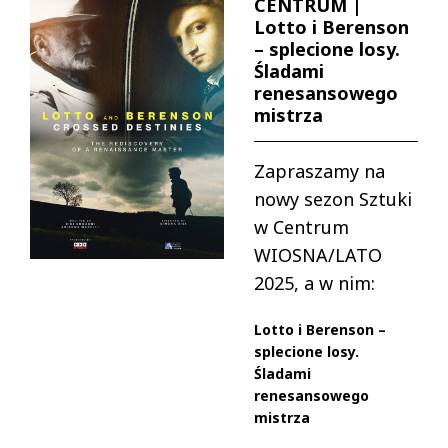
CENTRUM |
Lotto i Berenson
– splecione losy.
Śladami
renesansowego
mistrza
Zapraszamy na
nowy sezon Sztuki
w Centrum
WIOSNA/LATO
2025, a w nim:
Lotto i Berenson –
splecione losy.
Śladami
renesansowego
mistrza