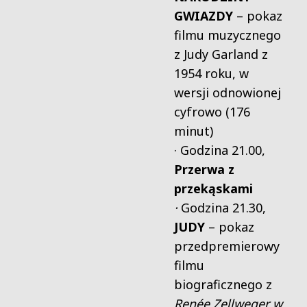
GWIAZDY
– pokaz
filmu muzycznego
z Judy Garland z
1954 roku, w
wersji odnowionej
cyfrowo (176
minut)
· Godzina 21.00,
Przerwa z
przekąskami
·
Godzina 21.30,
JUDY
– pokaz
przedpremierowy
filmu
biograficznego z
Renée Zellweger w