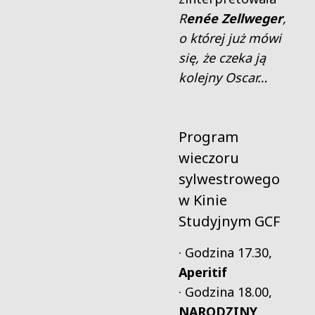
R
enée Zellweger
,
o której już mówi
się, że czeka ją
kolejny Oscar…
Program
wieczoru
sylwestrowego
w Kinie
Studyjnym GCF
· Godzina 17.30,
Aperitif
· Godzina 18.00,
NARODZINY