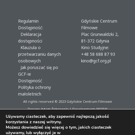
Regulamin
Gdyńskie Centrum
Dostępność:
Filmowe
Deklaracja
Plac Grunwaldzki 2,
dostępności
81-372 Gdynia
Klauzula o
Kino Studyjne:
przetwarzaniu danych
+48 58 688 87 93
osobowych
kino@gcf.org.pl
Jak poruszać się po
GCF-ie
Dostępność
Polityka ochrony
małoletnich
All rights reserved © 2023
Gdyńskie Centrum Filmowe
Design: Adam Żebrowski | Development:
MORAI
Używamy ciasteczek, aby zapewnić najlepszą jakość
korzystania z naszej witryny.
Możesz dowiedzieć się więcej o tym, jakich ciasteczek
używamy, lub wyłączyć je w