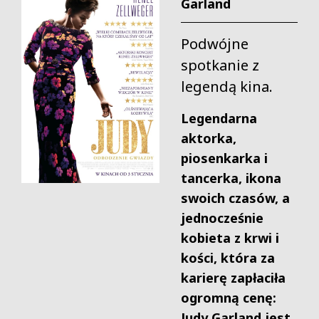
Garland
Podwójne
spotkanie z
legendą kina.
Legendarna
aktorka,
piosenkarka i
tancerka, ikona
swoich czasów, a
jednocześnie
kobieta z krwi i
kości, która za
karierę zapłaciła
ogromną cenę:
Judy Garland jest