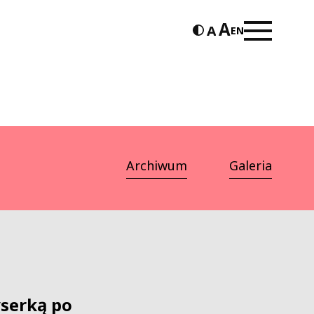
EN
Archiwum
Galeria
yserką po