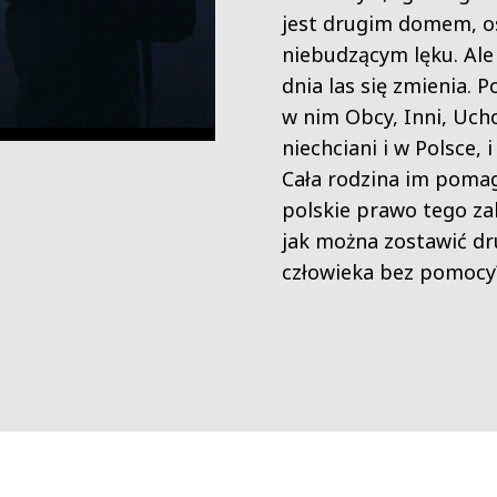
jest drugim domem, o
niebudzącym lęku. A
dnia las się zmienia. Po
w nim Obcy, Inni, Ucho
niechciani i w Polsce, i
Cała rodzina im pomag
polskie prawo tego za
jak można zostawić d
człowieka bez pomocy