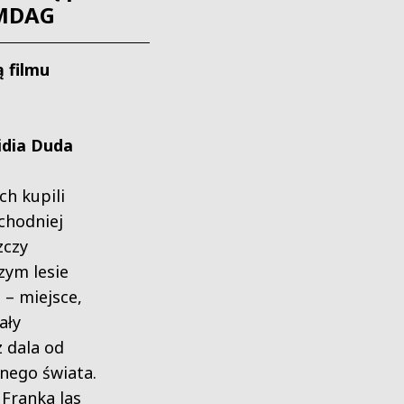
. MDAG
 filmu
Lidia Duda
ch kupili
chodniej
zczy
szym lesie
 – miejsce,
ały
z dala od
nego świata.
 Franka las