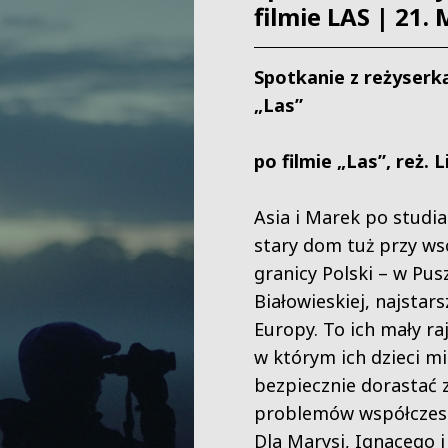
filmie LAS | 21
Spotkanie z reżyserką
„Las”
po filmie „Las”, reż. 
Asia i Marek po studia
stary dom tuż przy ws
granicy Polski – w Pus
Białowieskiej, najstar
Europy. To ich mały raj
w którym ich dzieci mi
bezpiecznie dorastać 
problemów współczes
Dla Marysi, Ignacego i