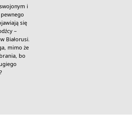
swojonym i
le pewnego
jawiają się
dźcy –
 w Białorusi.
a, mimo że
brania, bo
rugiego
?