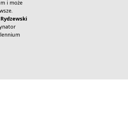
m i może
awsze.
 Rydzewski
ynator
illennium