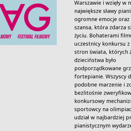
Warszawie i wzięły w n
największe sławy piani
ogromne emocje oraz 
szansa, która zdarza s
życiu. Bohaterami film
uczestnicy konkursu z
stron świata, których 
dzieciństwa było
podporządkowane grz
fortepianie. Wszyscy d
podobne marzenie i z
bezlitośnie zweryfiko
konkursowy mechaniz
sportowcy na olimpiad
udział w najbardziej 
pianistycznym wydarze