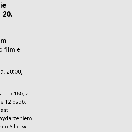
ie
 20.
rem
 filmie
a, 20:00,
t ich 160, a
ie 12 osób.
jest
 wydarzeniem
 co 5 lat w