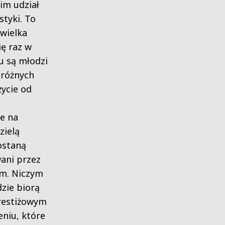
im udział
styki. To
wielka
ię raz w
u są młodzi
 różnych
życie od
e na
zielą
ostaną
wani przez
m. Niczym
zie biorą
prestiżowym
niu, które