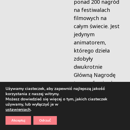
ponad 200 nagród
na festiwalach
filmowych na
całym świecie. Jest
jedynym
animatorem,
którego dzieła
zdobyły
dwukrotnie
Główną Nagrodę
Jury na festiwalu
Używamy ciasteczek, aby zapewnić najlepszą jakość
Sundance.
korzystania z naszej witryny.
NIEDŹWIEDZIA
Możesz dowiedzieć się więcej o tym, jakich ciasteczek
używamy, lub wyłączyć je w
OPOWIEŚĆ / BEAR
ustawieniach
.
STORY (10 min.)
Akceptuj
Odrzuć
CHILE