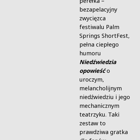
perełka –
bezapelacyjny
zwycięzca
festiwalu Palm
Springs ShortFest,
pełna ciepłego
humoru
Niedźwiedzia
opowieść
o
uroczym,
melancholijnym
niedźwiedziu i jego
mechanicznym
teatrzyku. Taki
zestaw to
prawdziwa gratka