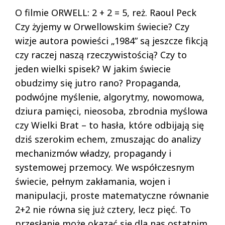
O filmie ORWELL: 2 + 2 = 5, reż. Raoul Peck
Czy żyjemy w Orwellowskim świecie? Czy
wizje autora powieści „1984” są jeszcze fikcją
czy raczej naszą rzeczywistością? Czy to
jeden wielki spisek? W jakim świecie
obudzimy się jutro rano? Propaganda,
podwójne myślenie, algorytmy, nowomowa,
dziura pamięci, nieosoba, zbrodnia myślowa
czy Wielki Brat – to hasła, które odbijają się
dziś szerokim echem, zmuszając do analizy
mechanizmów władzy, propagandy i
systemowej przemocy. We współczesnym
świecie, pełnym zakłamania, wojen i
manipulacji, proste matematyczne równanie
2+2 nie równa się już cztery, lecz pięć. To
przesłanie może okazać się dla nas ostatnim