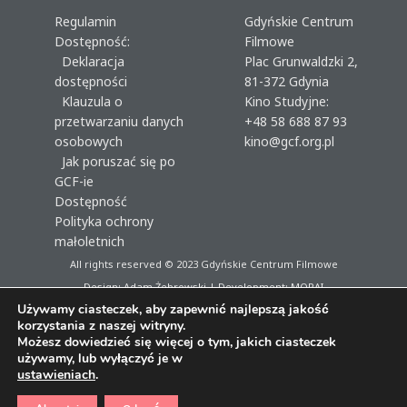
Regulamin
Gdyńskie Centrum
Dostępność:
Filmowe
Deklaracja
Plac Grunwaldzki 2,
dostępności
81-372 Gdynia
Klauzula o
Kino Studyjne:
przetwarzaniu danych
+48 58 688 87 93
osobowych
kino@gcf.org.pl
Jak poruszać się po
GCF-ie
Dostępność
Polityka ochrony
małoletnich
All rights reserved © 2023
Gdyńskie Centrum Filmowe
Design: Adam Żebrowski | Development:
MORAI
Używamy ciasteczek, aby zapewnić najlepszą jakość
korzystania z naszej witryny.
Możesz dowiedzieć się więcej o tym, jakich ciasteczek
używamy, lub wyłączyć je w
ustawieniach
.