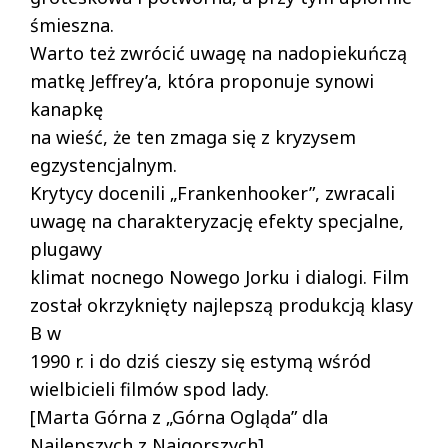
śmieszna.
Warto też zwrócić uwagę na nadopiekuńczą
matkę Jeffrey’a, która proponuje synowi
kanapkę
na wieść, że ten zmaga się z kryzysem
egzystencjalnym.
Krytycy docenili „Frankenhooker”, zwracali
uwagę na charakteryzację efekty specjalne,
plugawy
klimat nocnego Nowego Jorku i dialogi. Film
został okrzyknięty najlepszą produkcją klasy
B w
1990 r. i do dziś cieszy się estymą wśród
wielbicieli filmów spod lady.
[Marta Górna z „Górna Ogląda” dla
Najlepszych z Najgorszych]