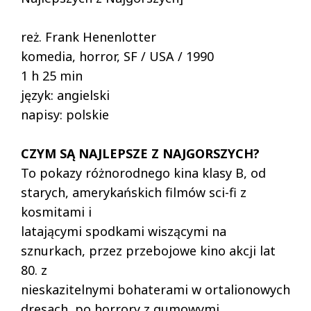
reż. Frank Henenlotter
komedia, horror, SF / USA / 1990
1 h 25 min
język: angielski
napisy: polskie
CZYM SĄ NAJLEPSZE Z NAJGORSZYCH?
To pokazy różnorodnego kina klasy B, od
starych, amerykańskich filmów sci-fi z
kosmitami i
latającymi spodkami wiszącymi na
sznurkach, przez przebojowe kino akcji lat
80. z
nieskazitelnymi bohaterami w ortalionowych
dresach, po horrory z gumowymi