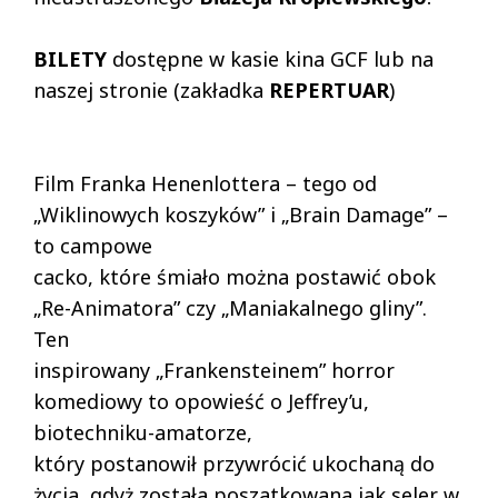
BILETY
dostępne w kasie kina GCF lub na
naszej stronie (zakładka
REPERTUAR
)
Film Franka Henenlottera – tego od
„Wiklinowych koszyków” i „Brain Damage” –
to campowe
cacko, które śmiało można postawić obok
„Re-Animatora” czy „Maniakalnego gliny”.
Ten
inspirowany „Frankensteinem” horror
komediowy to opowieść o Jeffrey’u,
biotechniku-amatorze,
który postanowił przywrócić ukochaną do
życia, gdyż została poszatkowana jak seler w