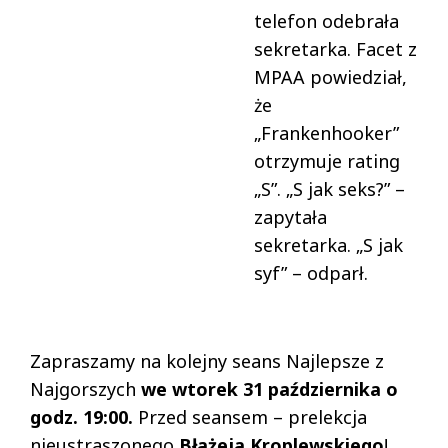
telefon odebrała
sekretarka. Facet z
MPAA powiedział,
że
„Frankenhooker”
otrzymuje rating
„S”. „S jak seks?” –
zapytała
sekretarka. „S jak
syf” – odparł.
Zapraszamy na kolejny seans Najlepsze z
Najgorszych
we wtorek 31 października o
godz. 19:00.
Przed seansem – prelekcja
nieustraszonego
Błażeja Kroplewskiego
!