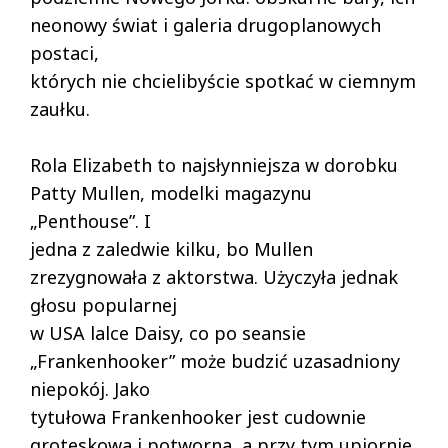
neonowy świat i galeria drugoplanowych
postaci,
których nie chcielibyście spotkać w ciemnym
zaułku.
Rola Elizabeth to najsłynniejsza w dorobku
Patty Mullen, modelki magazynu
„Penthouse”. I
jedna z zaledwie kilku, bo Mullen
zrezygnowała z aktorstwa. Użyczyła jednak
głosu popularnej
w USA lalce Daisy, co po seansie
„Frankenhooker” może budzić uzasadniony
niepokój. Jako
tytułowa Frankenhooker jest cudownie
groteskowa i potworna, a przy tym upiornie