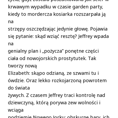
krwawym wypadku w czasie garden party,
kiedy to mordercza kosiarka rozszarpała ją
na
strzępy oszczędzając jedynie głowę. Pojawia
się pytanie: skąd wziąć resztę? Jeffrey wpada
na
genialny plan i „pożycza” ponętne części
ciała od nowojorskich prostytutek. Tak
tworzy nową
Elizabeth: skąpo odzianą, ze szwami tu i
ówdzie. Oraz lekko rozkojarzoną powrotem
do świata
żywych. Z czasem Jeffrey traci kontrolę nad
dziewczyną, którą porywa zew wolności i
wciąga
podziemie Nowego Jorku: obskurne bary, ich