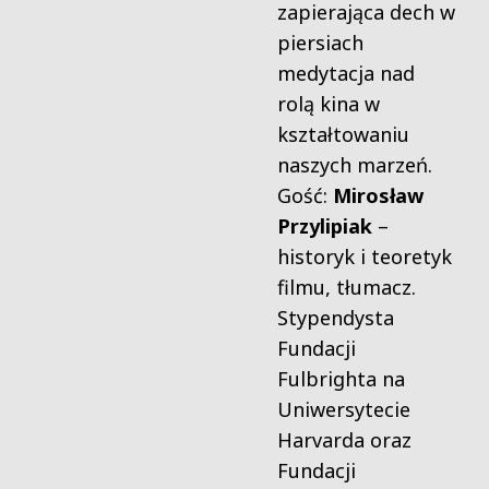
zapierająca dech w
piersiach
medytacja nad
rolą kina w
ksz
tałtowaniu
naszych marzeń.
Gość:
Mirosław
Przylipiak
–
historyk i teoretyk
filmu, tłumacz.
Stypendysta
Fundacji
Fulbrighta na
Uniwersytecie
Harvarda oraz
Fundacji