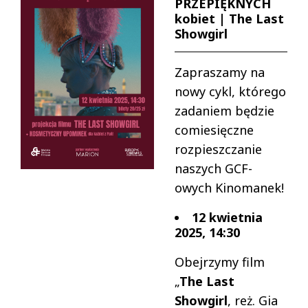
PRZEPIĘKNYCH
kobiet | The Last
Showgirl
Zapraszamy na
nowy cykl, którego
zadaniem będzie
comiesięczne
rozpieszczanie
naszych GCF-
owych Kinomanek!
12 kwietnia
2025, 14:30
Obejrzymy film
„
The Last
Showgirl
, reż. Gia