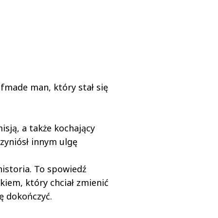
lfmade man, który stał się
misją, a także kochający
rzyniósł innym ulgę
historia. To spowiedź
ekiem, który chciał zmienić
nę dokończyć.