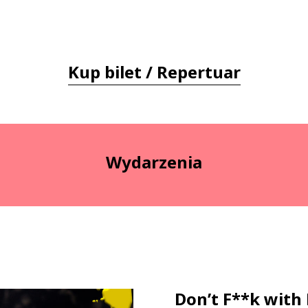
Kup bilet / Repertuar
Wydarzenia
Don’t F**k with 