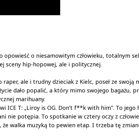
 to opowieść o niesamowitym człowieku, totalnym se
ej sceny hip-hopowej, ale i politycznej.
 raper, ale i trudny dzieciak z Kielc, poseł ze swoją 
 życie dało popalić, a który mimo swojego bagażu, p
ycznej marihuany.
i ICE T: „Liroy is OG. Don’t f**k with him”. To jego 
 ani nie potępia. To spotkanie w cztery oczy z człowi
ł, że walka muzyką to pewien etap. I trzeba tę zmia