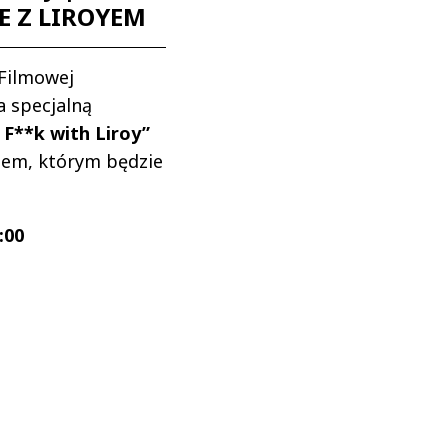
E Z LIROYEM
 Filmowej
a specjalną
 F**k with Liroy”
iem, którym będzie
:00