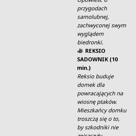
przygodach
samolubnej,
zachwyconej swym
wyglądem
biedronki.
REKSIO
SADOWNIK (10
min.)
Reksio buduje
domek dla
powracających na
wiosnę ptaków.
Mieszkańcy domku
troszczą się o to,
by szkodniki nie
zniszczyły