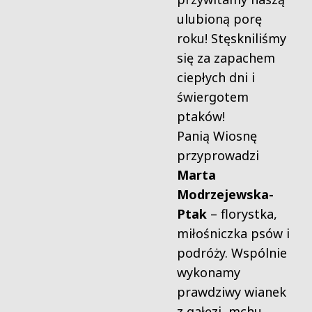
ulubioną porę
roku! Stęskniliśmy
się za zapachem
ciepłych dni i
świergotem
ptaków!
Panią Wiosnę
przyprowadzi
Marta
Modrzejewska-
Ptak
– florystka,
miłośniczka psów i
podróży. Wspólnie
wykonamy
prawdziwy wianek
z gałęzi, mchu