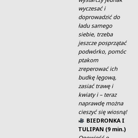
wyczesać i
doprowadzić do
ładu samego
siebie, trzeba
jeszcze posprzątać
podwórko, pomóc
ptakom
zreperować ich
budkę lęgową,
zasiać trawę i
kwiaty i – teraz
naprawdę można
cieszyć się wiosną!
BIEDRONKA I
TULIPAN (9 min.)
Opowieść o