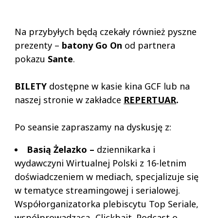
Na przybyłych będą czekały również pyszne
prezenty –
batony Go On
od partnera
pokazu
Sante
.
BILETY
dostępne w kasie kina GCF lub na
naszej stronie w zakładce
REPERTUAR
.
Po seansie zapraszamy na dyskusję z:
Basią Żelazko –
dziennikarka i
wydawczyni Wirtualnej Polski z 16-letnim
doświadczeniem w mediach, specjalizuje się
w tematyce streamingowej i serialowej.
Współorganizatorka plebiscytu Top Seriale,
współprowadząca „Clickbait. Podcast o