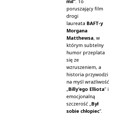
mil”
. To
poruszający film
drogi
laureata
BAFT-y
Morgana
Matthewsa
, w
którym subtelny
humor przeplata
się ze
wzruszeniem, a
historia przywodzi
na myśl wrażliwość
„
Billy’ego Elliota
” i
emocjonalną
szczerość „
Był
sobie chłopiec
”.