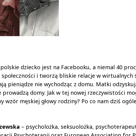
olskie dziecko jest na Facebooku, a niemal 40 proc
społeczności i tworzą bliskie relacje w wirtualnych 
ają pieniądze nie wychodząc z domu. Matki odzyskuj
e prowadzą domy. Jak w tej nowej rzeczywistości mog
owy wzór męskiej głowy rodziny? Po co nam dziś ogól
szewska
– psycholożka, seksuolożka, psychoterapeut
eracji Psychoterapii oraz European Association for 