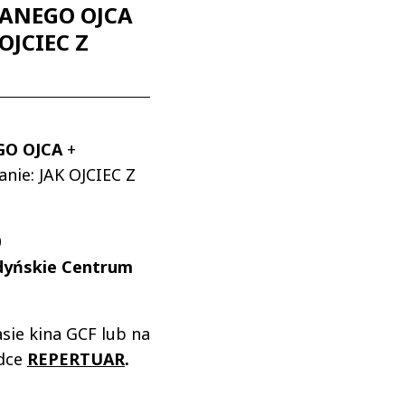
ANEGO OJCA
 OJCIEC Z
O OJCA
+
nie: JAK OJCIEC Z
0
dyńskie Centrum
sie kina GCF lub na
adce
REPERT
UAR
.