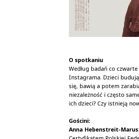
O spotkaniu
Według badań co czwarte p
Instagrama. Dzieci budują 
się, bawią a potem zarabi
niezależność i często sam
ich dzieci? Czy istnieją n
Gościni:
Anna Hebenstreit-Maru
Certyfikatem Polskiej Fed