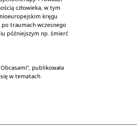
ością człowieka, w tym
dnioeuropejskim kręgu
mi po traumach wczesnego
ciu późniejszym np. śmierć
 Obcasami”, publikowała
e się w tematach