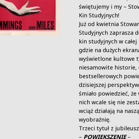
świętujemy i my – Sto
Kin Studyjnych!
Już od kwietnia Stowar
Studyjnych zaprasza 
kin studyjnych w całej 
gdzie na dużych ekran
wyświetlone kultowe t
niesamowite historie, 
bestsellerowych powie
dzisiejszej perspekt
śmiało powiedzieć, że 
nich wcale się nie zest
wciąż działają na nasz
wyobraźnię.
Trzeci tytuł z jubileu
POWIĘKSZENIE
–
–