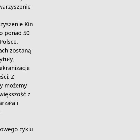
warzyszenie
zyszenie Kin
do ponad 50
Polsce,
ach zostaną
ytuły,
ekranizacje
ści. Z
ywy możemy
większość z
arzała i
ą
szowego cyklu