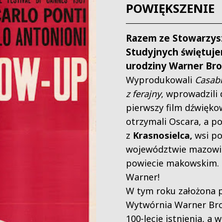
POWIĘKSZENIE
Razem ze Stowarzys
Studyjnych świętuje
urodziny Warner Bro
Wyprodukowali
Casab
z ferajny
, wprowadzili 
pierwszy film dźwiękow
otrzymali Oscara, a po
z
Krasnosielca,
wsi po
województwie mazowi
powiecie makowskim. 
Warner!
W tym roku założona p
Wytwórnia Warner Bro
100-lecie istnienia, a w