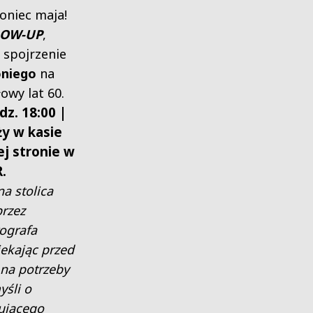
oniec maja!
LOW-UP
,
 spojrzenie
oniego
na
owy lat 60.
dz. 18:00 |
ży w kasie
ej stronie w
R
.
na stolica
rzez
tografa
iekając przed
na potrzeby
yśli o
ującego