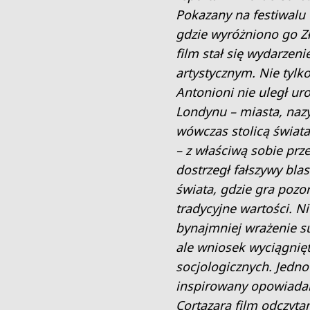
Pokazany na festiwalu
gdzie wyróżniono go Z
film stał się wydarzen
artystycznym. Nie tylko
Antonioni nie uległ ur
Londynu – miasta, na
wówczas stolicą świata
– z właściwą sobie prz
dostrzegł fałszywy bla
świata, gdzie gra pozo
tradycyjne wartości. Ni
bynajmniej wrażenie s
ale wniosek wyciągnię
socjologicznych. Jedno
inspirowany opowiadan
Cortazara film odczyta