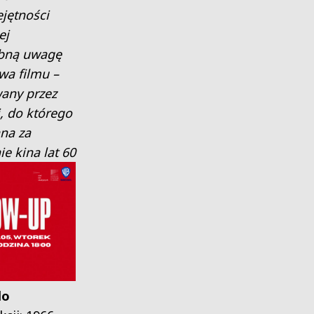
jętności
ej
obną uwagę
wa filmu –
any przez
, do którego
na za
 kina lat 60
lo