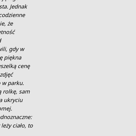
sta. Jednak
 codzienne
e, że
ętność
d
ili, gdy w
ię piękna
wszelką cenę
 zdjęć
 w parku.
ą rolkę, sam
a ukryciu
omej.
ednoznaczne:
leży ciało, to
.