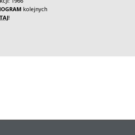
cji: 1966
NOGRAM
kolejnych
TAJ
!