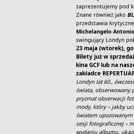
zaprezentujemy pod k
Znane również jako
B
przedstawia krytyczne
Michelangelo Antoni
swingujący Londyn poł
23 maja (wtorek), go
Bilety już w sprzeda
kina GCF lub na nasz
zakładce
REPERTUA
Londyn lat 60., ówczes
świata, obserwowany p
pryzmat obserwacji fo
mody, który – jakby uc
światem upozowanym 
sesji fotograficznej – m
wydaniu albumu, ukaz