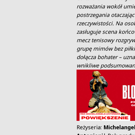
rozważania wokół umie
postrzegania otaczając
rzeczywistości. Na os
zasługuje scena końco
mecz tenisowy rozgryw
grupę mimów bez piłki
dołącza bohater – uzna
wnikliwe podsumowanie
Reżyseria:
Michelange