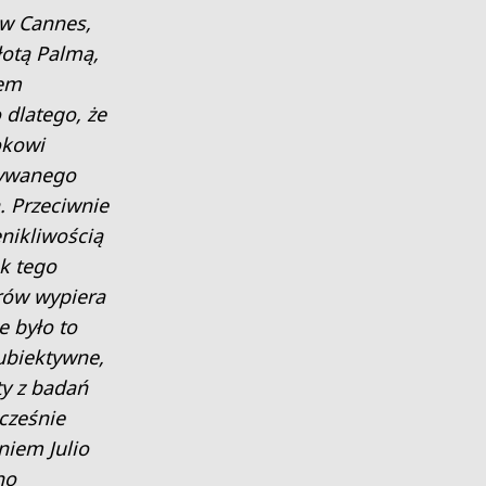
 w Cannes,
łotą Palmą,
iem
 dlatego, że
okowi
zywanego
. Przeciwnie
enikliwością
sk tego
rów wypiera
e było to
ubiektywne,
ty z badań
cześnie
iem Julio
no