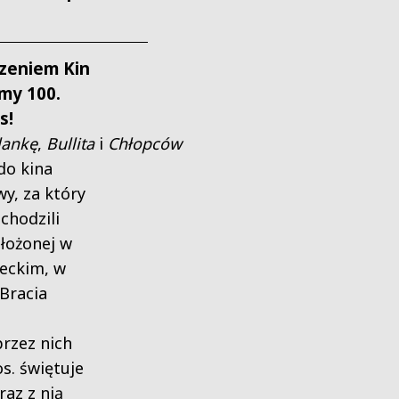
zeniem Kin
my 100.
s!
lankę
,
Bullita
i
Chłopców
do kina
y, za który
chodzili
łożonej w
eckim, w
Bracia
rzez nich
s. świętuje
raz z nią