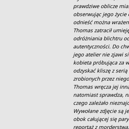
prawdziwe oblicze mia
obserwując jego życie
odnieść można wrażeni
Thomas zatracił umiej
odróżniania blichtru o
autentyczności. Do chw
jego atelier nie zjawi s
kobieta próbująca za 
odzyskać kliszę z serią
zrobionych przez niego
Thomas wręcza jej inn
natomiast sprawdza, n
czego zależało nieznaj
Wywołane zdjęcie są j
obok całującej się pary 
reportaż z morderstwa