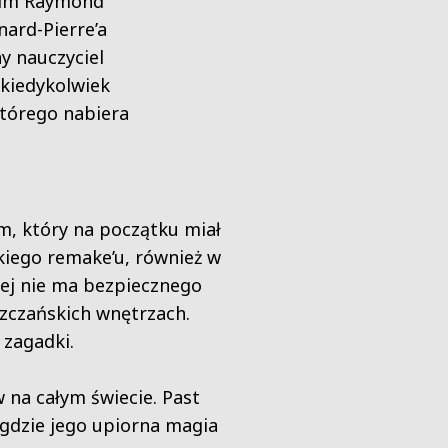
 nim Raymond
nard-Pierre’a
y nauczyciel
 kiedykolwiek
tórego nabiera
lm, który na początku miał
kiego remake’u, również w
órej nie ma bezpiecznego
szczańskich wnętrzach.
 zagadki.
na całym świecie. Past
, gdzie jego upiorna magia