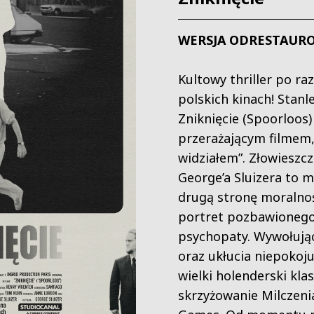
WERSJA ODRESTAUR
Kultowy thriller po ra
polskich kinach! Stanl
Zniknięcie (Spoorloos)
przerażającym filmem,
widziałem”. Złowieszc
George’a Sluizera to 
drugą stronę moralnoś
portret pozbawioneg
psychopaty. Wywołując
oraz ukłucia niepokoju
wielki holenderski kl
skrzyżowanie Milczeni