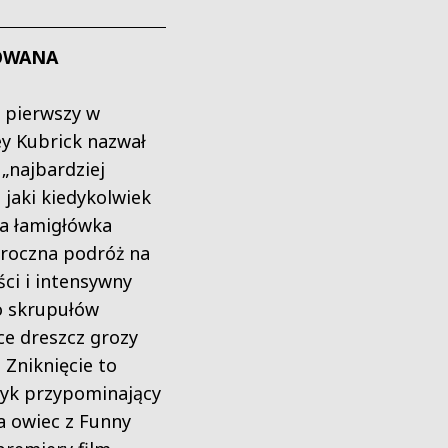
OWANA
z pierwszy w
ey Kubrick nazwał
 „najbardziej
 jaki kiedykolwiek
za łamigłówka
mroczna podróż na
ci i intensywny
o skrupułów
e dreszcz grozy
 Zniknięcie to
asyk przypominający
a owiec z Funny