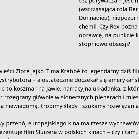
też porywacza – jest
(wstrząsająca rola Ber
Donnadieu), niepozorn
chemii. Czy Rex pozna
oprawcę, na punkcie k
stopniowo obsesji?
ieści Złote jajko Tima Krabbé to legendarny dziś fi
ystrybutora – a ostatecznie doczekał się amerykańs
ęcie to koszmar na jawie, narracyjna układanka, z kt
rror rozegrany głównie w słonecznych plenerach i mie
 niewiadomą, tropimy ślady i szukamy rozwiązania
wy przebój europejskiego kina ma rzesze wyznawców 
ezentuje film Sluizera w polskich kinach – czyli tam