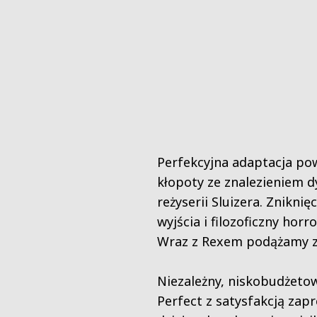
Perfekcyjna adaptacja pow
kłopoty ze znalezieniem d
reżyserii Sluizera. Znikni
wyjścia i filozoficzny ho
Wraz z Rexem podążamy za
Niezależny, niskobudżeto
Perfect z satysfakcją zapr