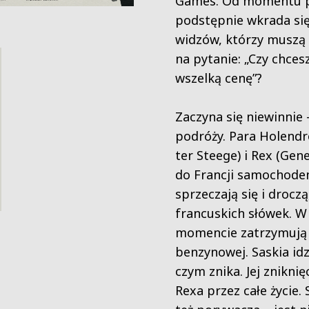
Games. Od momentu p
podstępnie wkrada si
widzów, którzy muszą
na pytanie: „Czy chce
wszelką cenę”?
Zaczyna się niewinnie 
podróży. Para Holendr
ter Steege) i Rex (Gen
do Francji samochode
sprzeczają się i droczą
francuskich słówek. 
momencie zatrzymują s
benzynowej. Saskia idz
czym znika. Jej zniknię
Rexa przez całe życie