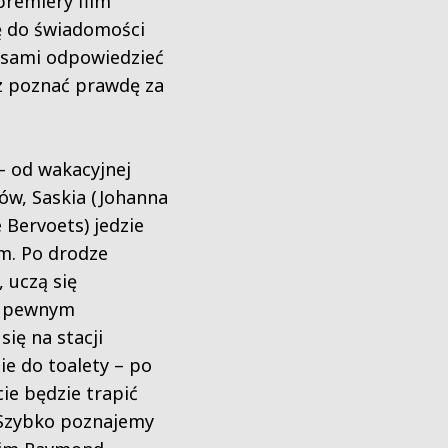
remiery film
ę do świadomości
 sami odpowiedzieć
sz poznać prawdę za
– od wakacyjnej
ów, Saskia (Johanna
e Bervoets) jedzie
m. Po drodze
, uczą się
W pewnym
ię na stacji
ie do toalety – po
cie będzie trapić
. Szybko poznajemy