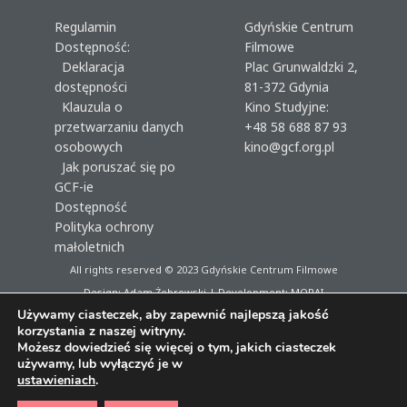
Regulamin
Gdyńskie Centrum
Dostępność:
Filmowe
Deklaracja
Plac Grunwaldzki 2,
dostępności
81-372 Gdynia
Klauzula o
Kino Studyjne:
przetwarzaniu danych
+48 58 688 87 93
osobowych
kino@gcf.org.pl
Jak poruszać się po
GCF-ie
Dostępność
Polityka ochrony
małoletnich
All rights reserved © 2023
Gdyńskie Centrum Filmowe
Design: Adam Żebrowski | Development:
MORAI
Używamy ciasteczek, aby zapewnić najlepszą jakość
korzystania z naszej witryny.
Możesz dowiedzieć się więcej o tym, jakich ciasteczek
używamy, lub wyłączyć je w
ustawieniach
.