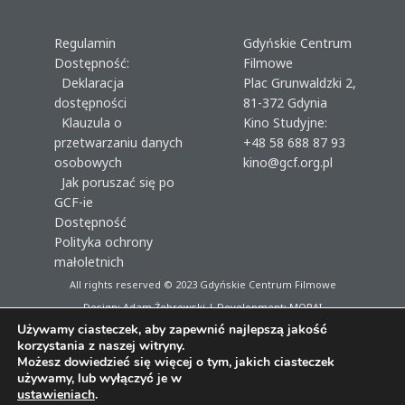
Regulamin
Gdyńskie Centrum
Dostępność:
Filmowe
Deklaracja
Plac Grunwaldzki 2,
dostępności
81-372 Gdynia
Klauzula o
Kino Studyjne:
przetwarzaniu danych
+48 58 688 87 93
osobowych
kino@gcf.org.pl
Jak poruszać się po
GCF-ie
Dostępność
Polityka ochrony
małoletnich
All rights reserved © 2023
Gdyńskie Centrum Filmowe
Design: Adam Żebrowski | Development:
MORAI
Używamy ciasteczek, aby zapewnić najlepszą jakość
korzystania z naszej witryny.
Możesz dowiedzieć się więcej o tym, jakich ciasteczek
używamy, lub wyłączyć je w
ustawieniach
.