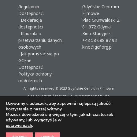
Regulamin
Gdyńskie Centrum
Dostępność:
Filmowe
Deklaracja
Plac Grunwaldzki 2,
dostępności
81-372 Gdynia
Klauzula o
Kino Studyjne:
przetwarzaniu danych
+48 58 688 87 93
osobowych
kino@gcf.org.pl
Jak poruszać się po
GCF-ie
Dostępność
Polityka ochrony
małoletnich
All rights reserved © 2023
Gdyńskie Centrum Filmowe
Design: Adam Żebrowski | Development:
MORAI
Używamy ciasteczek, aby zapewnić najlepszą jakość
korzystania z naszej witryny.
Możesz dowiedzieć się więcej o tym, jakich ciasteczek
używamy, lub wyłączyć je w
ustawieniach
.