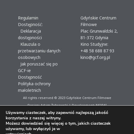
Regulamin
Gdyńskie Centrum
Dostępność:
Filmowe
Deklaracja
Plac Grunwaldzki 2,
dostępności
81-372 Gdynia
Klauzula o
Kino Studyjne:
przetwarzaniu danych
+48 58 688 87 93
osobowych
kino@gcf.org.pl
Jak poruszać się po
GCF-ie
Dostępność
Polityka ochrony
małoletnich
All rights reserved © 2023
Gdyńskie Centrum Filmowe
Design: Adam Żebrowski | Development:
MORAI
Używamy ciasteczek, aby zapewnić najlepszą jakość
korzystania z naszej witryny.
Możesz dowiedzieć się więcej o tym, jakich ciasteczek
używamy, lub wyłączyć je w