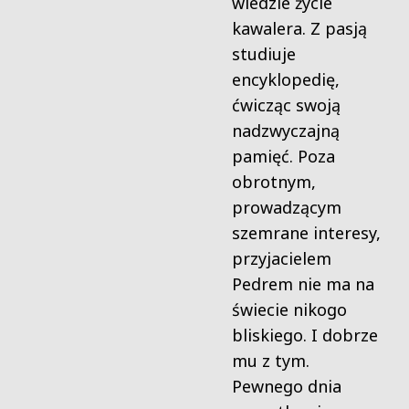
wiedzie życie
kawalera. Z pasją
studiuje
encyklopedię,
ćwicząc swoją
nadzwyczajną
pamięć. Poza
obrotnym,
prowadzącym
szemrane interesy,
przyjacielem
Pedrem nie ma na
świecie nikogo
bliskiego. I dobrze
mu z tym.
Pewnego dnia