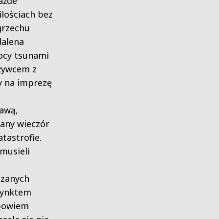
ażde
ilościach bez
grzechu
dalena
mocy tsunami
 żywcem z
y na imprezę
tawą,
any wieczór
tastrofie.
 musieli
azanych
stynktem
 bowiem