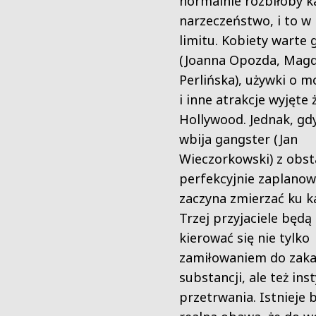
normalnie rozbiłoby k
narzeczeństwo, i to w 
limitu. Kobiety warte 
(Joanna Opozda, Mag
Perlińska), używki o 
i inne atrakcje wyjęte
Hollywood. Jednak, gd
wbija gangster (Jan
Wieczorkowski) z obs
perfekcyjnie zaplanow
zaczyna zmierzać ku ka
Trzej przyjaciele będą
kierować się nie tylko
zamiłowaniem do zak
substancji, ale też in
przetrwania. Istnieje