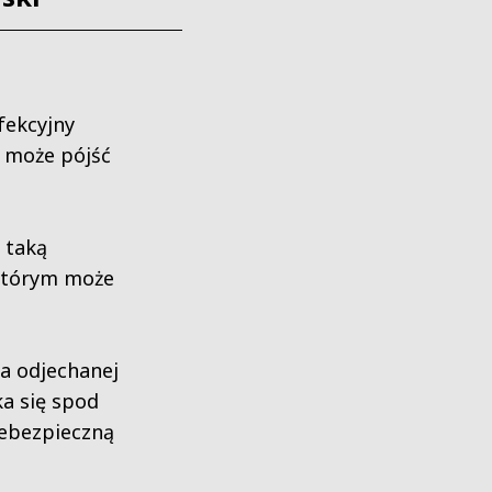
rfekcyjny
o może pójść
 taką
ektórym może
a odjechanej
a się spod
iebezpieczną