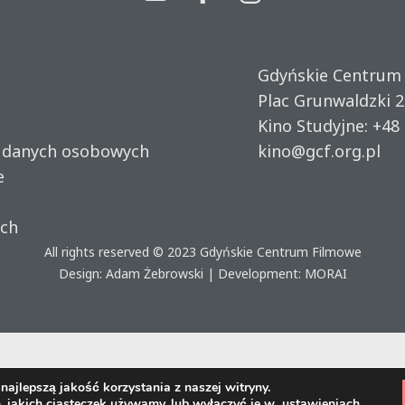
Gdyńskie Centrum
Plac Grunwaldzki 2
Kino Studyjne:
+48 
u danych osobowych
kino@gcf.org.pl
e
ich
All rights reserved © 2023
Gdyńskie Centrum Filmowe
Design: Adam Żebrowski | Development:
MORAI
ajlepszą jakość korzystania z naszej witryny.
, jakich ciasteczek używamy, lub wyłączyć je w
ustawieniach
.