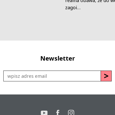
realna obawa, że do we
zagoi…
Newsletter