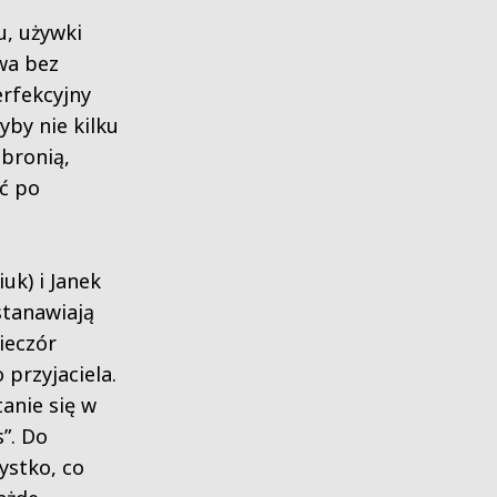
u, używki
wa bez
rfekcyjny
yby nie kilku
 bronią,
ić po
uk) i Janek
stanawiają
ieczór
 przyjaciela.
tanie się w
”. Do
ystko, co