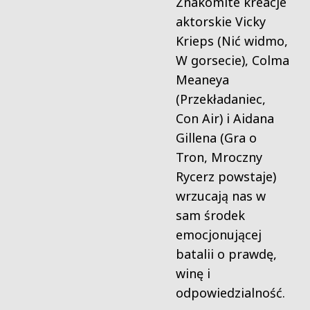
Znakomite kreacje
aktorskie Vicky
Krieps (Nić widmo,
W gorsecie), Colma
Meaneya
(Przekładaniec,
Con Air) i Aidana
Gillena (Gra o
Tron, Mroczny
Rycerz powstaje)
wrzucają nas w
sam środek
emocjonującej
batalii o prawdę,
winę i
odpowiedzialność.