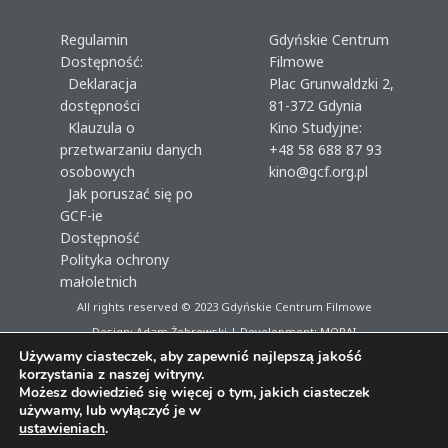
Regulamin
Gdyńskie Centrum
Dostępność:
Filmowe
Deklaracja
Plac Grunwaldzki 2,
dostępności
81-372 Gdynia
Klauzula o
Kino Studyjne:
przetwarzaniu danych
+48 58 688 87 93
osobowych
kino@gcf.org.pl
Jak poruszać się po
GCF-ie
Dostępność
Polityka ochrony
małoletnich
All rights reserved © 2023
Gdyńskie Centrum Filmowe
Design: Adam Żebrowski | Development:
MORAI
Używamy ciasteczek, aby zapewnić najlepszą jakość
korzystania z naszej witryny.
Możesz dowiedzieć się więcej o tym, jakich ciasteczek
używamy, lub wyłączyć je w
ustawieniach
.