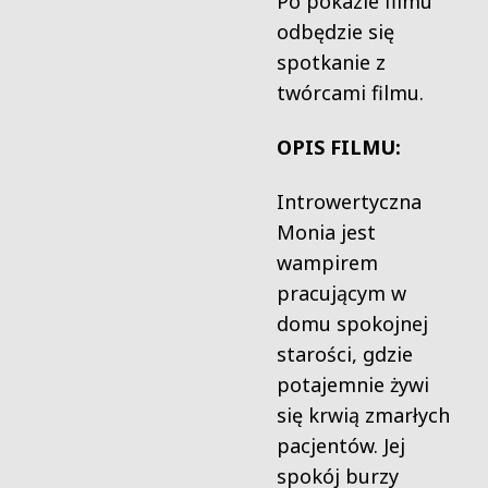
Po pokazie filmu
odbędzie się
spotkanie z
twórcami filmu.
OPIS FILMU:
Introwertyczna
Monia jest
wampirem
pracującym w
domu spokojnej
starości, gdzie
potajemnie żywi
się krwią zmarłych
pacjentów. Jej
spokój burzy