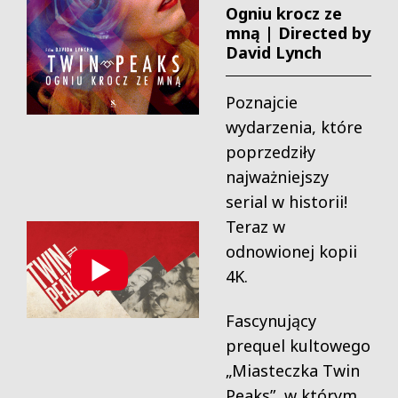
Ogniu krocz ze
mną | Directed by
David Lynch
Poznajcie
wydarzenia, które
poprzedziły
najważniejszy
serial w historii!
Teraz w
odnowionej kopii
4K.
Fascynujący
prequel kultowego
„Miasteczka Twin
Peaks”, w którym