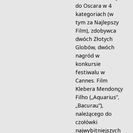
do Oscara w 4
kategoriach (w
tym za Najlepszy
Film), zdobywca
dwóch Złotych
Globów, dwóch
nagród w
konkursie
festiwalu w
Cannes. Film
Klebera Mendonçy
Filho („Aquarius”,
„Bacurau”),
należącego do
czołówki
najwybitniejszych