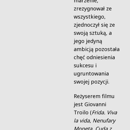
marzenie,
zrezygnował ze
wszystkiego,
zjednoczył się ze
swoją sztuką, a
jego jedyną
ambicją pozostała
chęć odniesienia
sukcesu i
ugruntowania
swojej pozycji.
Reżyserem filmu
jest Giovanni
Troilo (
Frida. Viva
la vida
,
Nenufary
Moneta. Cuda z