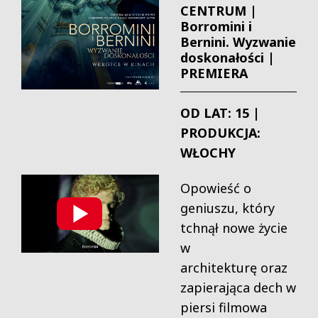
CENTRUM |
Borromini i
Bernini. Wyzwanie
doskonałości |
PREMIERA
OD LAT: 15 |
PRODUKCJA:
WŁOCHY
Opowieść o
geniuszu, który
tchnął nowe życie
w
architekturę oraz
zapierająca dech w
piersi filmowa