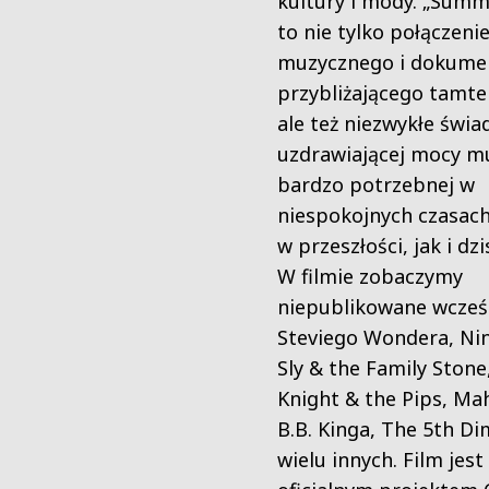
kultury i mody. „Summ
to nie tylko połączenie
muzycznego i dokume
przybliżającego tamten
ale też niezwykłe świ
uzdrawiającej mocy mu
bardzo potrzebnej w
niespokojnych czasac
w przeszłości, jak i dzis
W filmie zobaczymy
niepublikowane wcześ
Steviego Wondera, Ni
Sly & the Family Stone
Knight & the Pips, Mah
B.B. Kinga, The 5th Di
wielu innych. Film jes