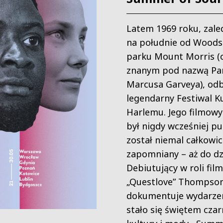
Latem 1969 roku, zal
na południe od Woods
parku Mount Morris (
znanym pod nazwą Par
Marcusa Garveya), odb
legendarny Festiwal K
Harlemu. Jego filmowy
był nigdy wcześniej pu
został niemal całkowic
zapomniany – aż do dz
Debiutujący w roli fi
„Questlove” Thompso
dokumentuje wydarzen
stało się świętem czarn