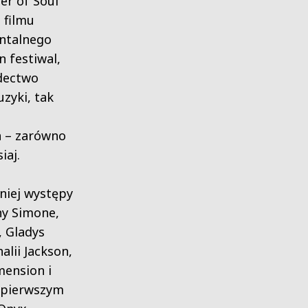
er of Soul”
 filmu
ntalnego
 festiwal,
adectwo
zyki, tak
h – zarówno
iaj.
niej występy
ny Simone,
, Gladys
alii Jackson,
mension i
t pierwszym