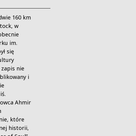
edwie 160 km
tock, w
obecnie
ku im.
ył się
ultury
 zapis nie
blikowany i
ie
iś.
lmowca Ahmir
n
ie, które
ej historii,