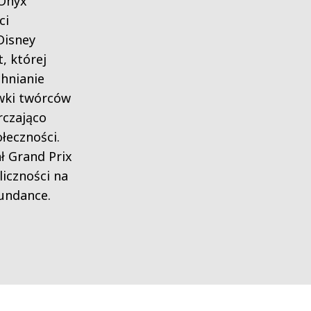
 Onyx
ci
Disney
, której
hnianie
ywki twórców
rczająco
łeczności.
ł Grand Prix
liczności na
undance.