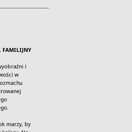
 FAMILIJNY
wyobraźni i
wości w
 rozmachu
pirowanej
ego
go.
ok marzy, by