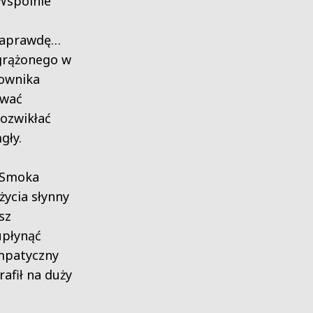
 Wspólnie
 naprawdę…
grążonego w
sownika
ować
rozwikłać
gły.
ć Smoka
życia słynny
sz
upłynąć
ympatyczny
afił na duży