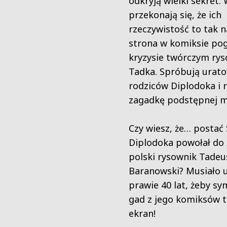
odkryją wielki sekret.
przekonają się, że ich
rzeczywistość to tak
strona w komiksie po
kryzysie twórczym ry
Tadka. Spróbują urat
rodziców Diplodoka i 
zagadkę podstępnej m
Czy wiesz, że… posta
Diplodoka powołał do 
polski rysownik Tadeu
Baranowski? Musiało 
prawie 40 lat, żeby s
gad z jego komiksów tr
ekran!