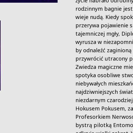
życie nabrało odrobiny
rodzinnym bagnie jest 
wieje nudą. Kiedy spok
przerywa pojawienie s
tajemniczej mgły, Dip
wyrusza w niezapomni
by odnaleźć zaginioną 
przywrócić utracony p
Zwiedza magiczne mie
spotyka osobliwe stwo
niebywałych mieszka
najdziwniejszych świa
niezdarnym czarodzie
Hokusem Pokusem, z
Profesorkiem Nerwoso
bystrą pilotką Entomo