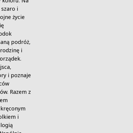
 koloru. Na
szaro i
ojne życie
ię
lodok
aną podróż,
rodzinę i
orządek.
jsca,
ry i poznaje
ńców
tów. Razem z
jem
akręconym
lkiem i
logią