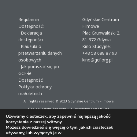
Regulamin
Gdyńskie Centrum
Dostępność:
Filmowe
Deklaracja
Plac Grunwaldzki 2,
dostępności
81-372 Gdynia
Klauzula o
Kino Studyjne:
przetwarzaniu danych
+48 58 688 87 93
osobowych
kino@gcf.org.pl
Jak poruszać się po
GCF-ie
Dostępność
Polityka ochrony
małoletnich
All rights reserved © 2023
Gdyńskie Centrum Filmowe
Design: Adam Żebrowski | Development:
MORAI
Używamy ciasteczek, aby zapewnić najlepszą jakość
korzystania z naszej witryny.
Możesz dowiedzieć się więcej o tym, jakich ciasteczek
używamy, lub wyłączyć je w