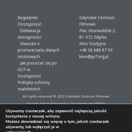
Regulamin
Gdyńskie Centrum
Dostępność:
Filmowe
Deklaracja
Plac Grunwaldzki 2,
dostępności
81-372 Gdynia
Klauzula o
Kino Studyjne:
przetwarzaniu danych
+48 58 688 87 93
osobowych
kino@gcf.org.pl
Jak poruszać się po
GCF-ie
Dostępność
Polityka ochrony
małoletnich
All rights reserved © 2023
Gdyńskie Centrum Filmowe
Design: Adam Żebrowski | Development:
MORAI
Używamy ciasteczek, aby zapewnić najlepszą jakość
korzystania z naszej witryny.
Możesz dowiedzieć się więcej o tym, jakich ciasteczek
używamy, lub wyłączyć je w