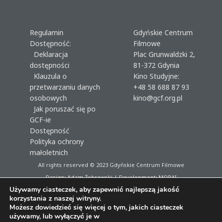
Regulamin
Gdyńskie Centrum
Dostępność:
Filmowe
Deklaracja
Plac Grunwaldzki 2,
dostępności
81-372 Gdynia
Klauzula o
Kino Studyjne:
przetwarzaniu danych
+48 58 688 87 93
osobowych
kino@gcf.org.pl
Jak poruszać się po
GCF-ie
Dostępność
Polityka ochrony
małoletnich
All rights reserved © 2023
Gdyńskie Centrum Filmowe
Design: Adam Żebrowski | Development:
MORAI
Używamy ciasteczek, aby zapewnić najlepszą jakość
korzystania z naszej witryny.
Możesz dowiedzieć się więcej o tym, jakich ciasteczek
używamy, lub wyłączyć je w