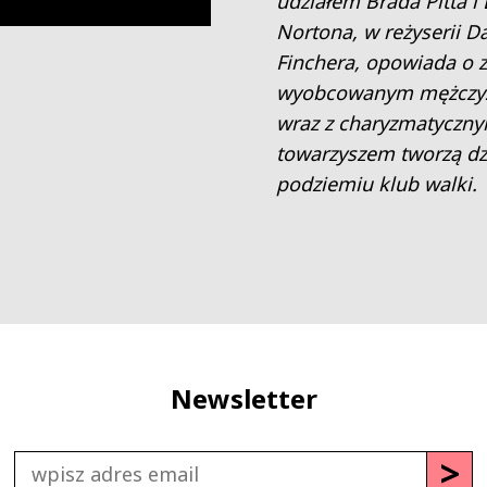
udziałem Brada Pitta i
Nortona, w reżyserii D
Finchera, opowiada o 
wyobcowanym mężczyźn
wraz z charyzmatyczn
towarzyszem tworzą dz
podziemiu klub walki.
Newsletter