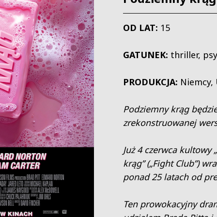
OD LAT:
15
GATUNEK:
thriller, p
PRODUKCJA:
Niemcy,
Podziemny krąg będzi
zrekonstruowanej wersj
Już 4 czerwca kultowy
krąg” („Fight Club”) wr
ponad 25 latach od pr
Ten prowokacyjny dram