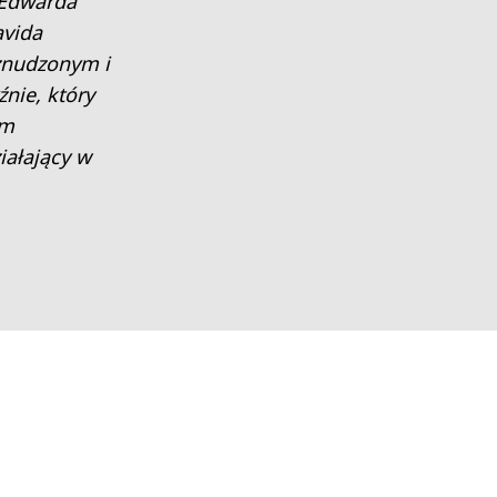
 Edwarda
avida
znudzonym i
ie, który
ym
iałający w