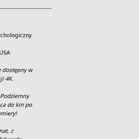
sychologiczny
 USA
e dostępny w
i 4K.
 „Podziemny
aca do kin po
emiery!
at, z