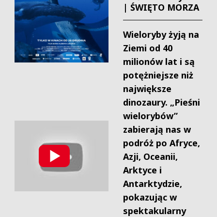
| ŚWIĘTO MORZA
Wieloryby żyją na
Ziemi od 40
milionów lat i są
potężniejsze niż
największe
dinozaury. „Pieśni
wielorybów”
zabierają nas w
podróż po Afryce,
Azji, Oceanii,
Arktyce i
Antarktydzie,
pokazując w
spektakularny