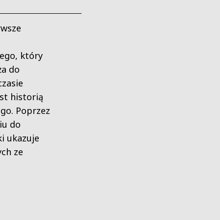
rwsze
ego, który
ża do
czasie
st historią
ego. Poprzez
iu do
ki ukazuje
ych ze