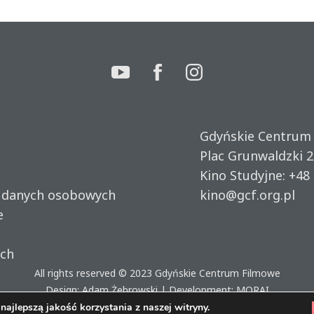
Gdyńskie Centrum
Plac Grunwaldzki 2
Kino Studyjne:
+48 
u danych osobowych
kino@gcf.org.pl
e
ich
All rights reserved © 2023
Gdyńskie Centrum Filmowe
Design: Adam Żebrowski | Development:
MORAI
ajlepszą jakość korzystania z naszej witryny.