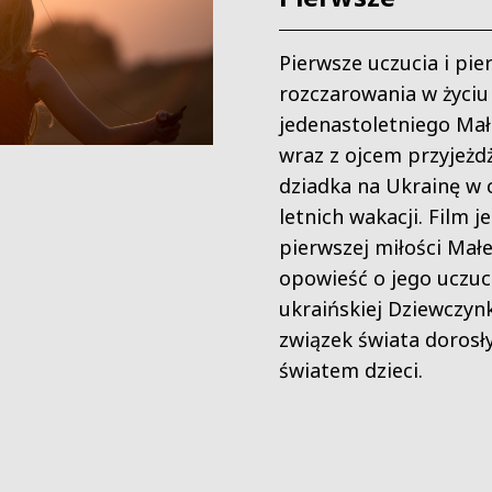
Pierwsze uczucia i pie
rozczarowania w życiu
jedenastoletniego Mał
wraz z ojcem przyjeżd
dziadka na Ukrainę w 
letnich wakacji. Film je
pierwszej miłości Mał
opowieść o jego uczuc
ukraińskiej Dziewczyn
związek
świata dorosł
światem dzieci.