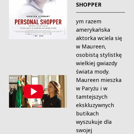
SHOPPER
ym razem
amerykańska
aktorka wciela się
w Maureen,
osobistą stylistkę
wielkiej gwiazdy
świata mody.
Maureen mieszka
w Paryżu i w
tamtejszych
ekskluzywnych
butikach
wyszukuje dla
swojej