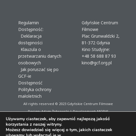
Regulamin
Gdyńskie Centrum
Dostępność:
Filmowe
Deklaracja
Plac Grunwaldzki 2,
dostępności
81-372 Gdynia
Klauzula o
Kino Studyjne:
przetwarzaniu danych
+48 58 688 87 93
osobowych
kino@gcf.org.pl
Jak poruszać się po
GCF-ie
Dostępność
Polityka ochrony
małoletnich
All rights reserved © 2023
Gdyńskie Centrum Filmowe
Design: Adam Żebrowski | Development:
MORAI
Używamy ciasteczek, aby zapewnić najlepszą jakość
korzystania z naszej witryny.
Możesz dowiedzieć się więcej o tym, jakich ciasteczek
używamy, lub wyłączyć je w