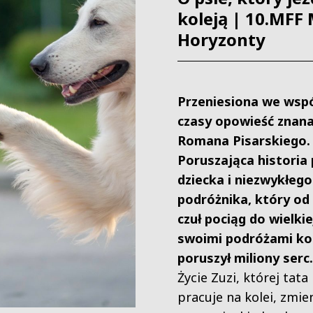
koleją | 10.MFF
Horyzonty
Przeniesiona we wsp
czasy opowieść znana 
Romana Pisarskiego.
Poruszająca historia 
dziecka i niezwykłego
podróżnika, który od 
czuł pociąg do wielkie
swoimi podróżami ko
poruszył miliony serc.
Życie Zuzi, której tata
pracuje na kolei, zmien