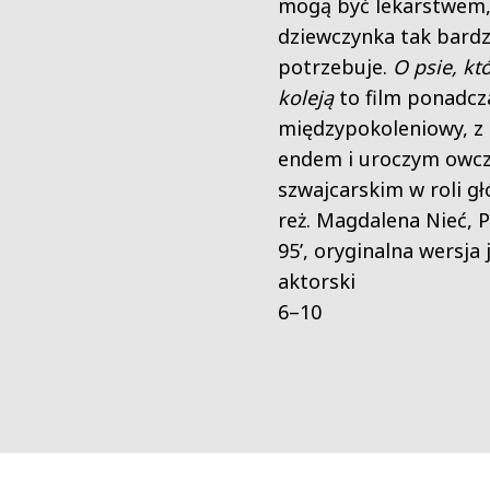
mogą być lekarstwem,
dziewczynka tak bard
potrzebuje.
O psie, któ
koleją
to film ponadcz
międzypokoleniowy, z
endem i uroczym owc
szwajcarskim w roli gł
reż. Magdalena Nieć, P
95’, oryginalna wersja
aktorski
6–10