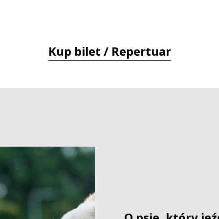
Kup bilet / Repertuar
O psie, który jeź