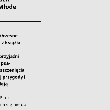
 Młode
ółczesne
z książki
przyjaźni
 psa-
szczenięcia
j przygody i
leją
 Piotr
ia się nie do