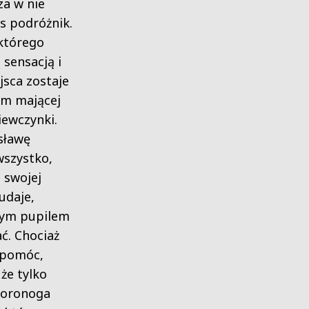
za w nie
s podróżnik.
którego
sensacją i
jsca zostaje
em mającej
ewczynki.
sławę
wszystko,
 swojej
 udaje,
nym pupilem
ć. Chociaż
j pomóc,
 że tylko
zworonoga