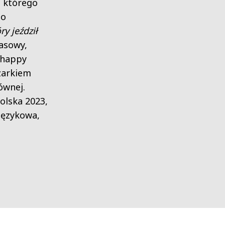
 którego
zo
ry jeździł
asowy,
 happy
zarkiem
ównej.
olska 2023,
 językowa,