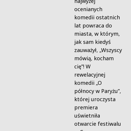
najwyżej
ocenianych
komedii ostatnich
lat powraca do
miasta, w którym,
jak sam kiedyś
zauważył, „Wszyscy
mówią, kocham
cię”! W
rewelacyjnej
komedii „O
północy w Paryżu”,
której uroczysta
premiera
uświetniła
otwarcie festiwalu