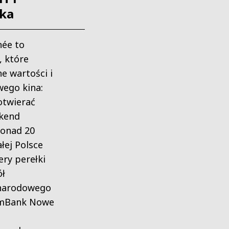
ka
ée to
, które
e wartości i
ego kina:
otwierać
ekend
ponad 20
łej Polsce
ery perełki
ół
narodowego
 mBank Nowe