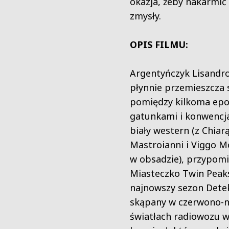
okazja, żeby nakarmić 
zmysły.
OPIS FILMU:
Argentyńczyk Lisandr
płynnie przemieszcza 
pomiędzy kilkoma epo
gatunkami i konwencj
biały western (z Chiar
Mastroianni i Viggo 
w obsadzie), przypomi
Miasteczko Twin Peak
najnowszy sezon Dete
skąpany w czerwono-n
światłach radiowozu 