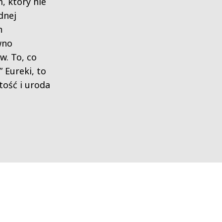
, który nie
dnej
h
wno
w. To, co
” Eureki, to
tość i uroda