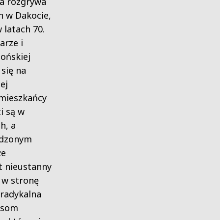
ja rozgrywa
n w Dakocie,
 latach 70.
arze i
ońskiej
 się na
ej
 mieszkańcy
i są w
h, a
ądzonym
że
t nieustanny
 w stronę
 radykalna
esom