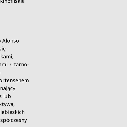
kinofilskie
o Alonso
się
kami,
ami. Czarno-
ą
Mortensenem
nający
s lub
ktywa,
iebieskich
współczesny