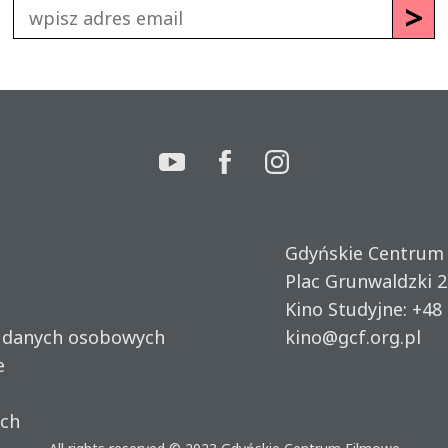
Gdyńskie Centrum
Plac Grunwaldzki 2
Kino Studyjne:
+48 
u danych osobowych
kino@gcf.org.pl
e
ich