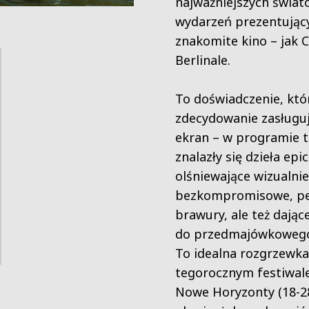
najważniejszych świa
wydarzeń prezentując
znakomite kino – jak 
Berlinale.
To doświadczenie, któ
zdecydowanie zasługuj
ekran – w programie 
znalazły się dzieła epic
olśniewające wizualnie
bezkompromisowe, pe
brawury, ale też dając
do przedmajówkowego
To idealna rozgrzewka
tegorocznym festiwa
Nowe Horyzonty (18-28