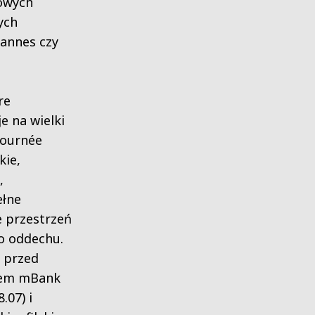
towych
ych
Cannes czy
re
e na wielki
tournée
kie,
,
łne
e przestrzeń
 oddechu.
 przed
lem mBank
.07) i