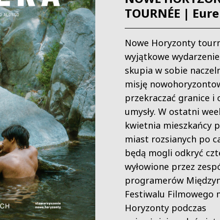
TOURNÉE | Eure
Nowe Horyzonty tourn
wyjątkowe wydarzenie
skupia w sobie naczeln
misję nowohoryzontow
przekraczać granice i 
umysły. W ostatni we
kwietnia mieszkańcy 
miast rozsianych po ca
będą mogli odkryć czt
wyłowione przez zesp
programerów Między
Festiwalu Filmowego
Horyzonty podczas