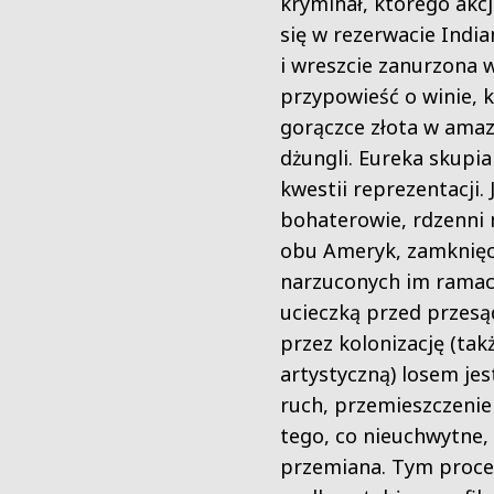
kryminał, którego akc
się w rezerwacie India
i wreszcie zanurzona w
przypowieść o winie, k
gorączce złota w amaz
dżungli. Eureka skupia
kwestii reprezentacji. J
bohaterowie, rdzenni
obu Ameryk, zamknięc
narzuconych im ramac
ucieczką przed przes
przez kolonizację (tak
artystyczną) losem jes
ruch, przemieszczenie
tego, co nieuchwytne,
przemiana. Tym proc