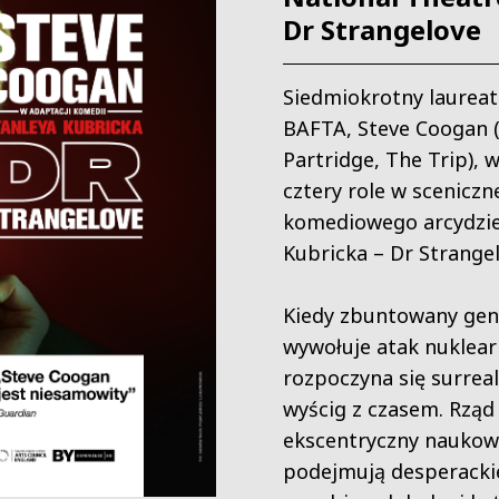
Dr Strangelove
Siedmiokrotny laurea
BAFTA, Steve Coogan 
Partridge, The Trip), w
cztery role w sceniczn
komediowego arcydzie
Kubricka – Dr Strangel
Kiedy zbuntowany gen
wywołuje atak nuklear
rozpoczyna się surreal
wyścig z czasem. Rząd
ekscentryczny naukow
podejmują desperacki