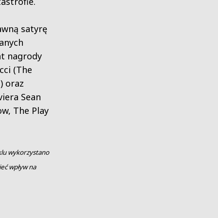
astrofie.
wną satyrę
anych
at nagrody
ci (The
) oraz
viera Sean
ow, The Play
klu wykorzystano
ieć wpływ na