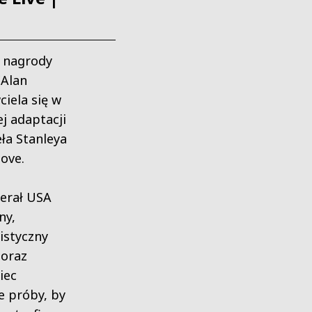
t nagrody
(Alan
ciela się w
ej adaptacji
ła Stanleya
ove.
erał USA
ny,
istyczny
 oraz
iec
e próby, by