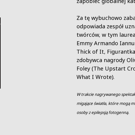
zapobiec globalnej kat
Za tę wybuchowo zaba
odpowiada zespół uzn
twórców, w tym laure
Emmy Armando Iannuc
Thick of It, Figurantka
zdobywca nagrody Oli
Foley (The Upstart Cr
What I Wrote).
W trakcie nagrywanego spekta
migające światła, które mogą m
osoby z epilepsją fotogenną.