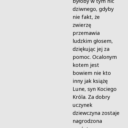
byłoby w tym nic
dziwnego, gdyby
nie fakt, że
zwierzę
przemawia
ludzkim głosem,
dziękując jej za
pomoc. Ocalonym
kotem jest
bowiem nie kto
inny jak książę
Lune, syn Kociego
Króla. Za dobry
uczynek
dziewczyna zostaje
nagrodzona