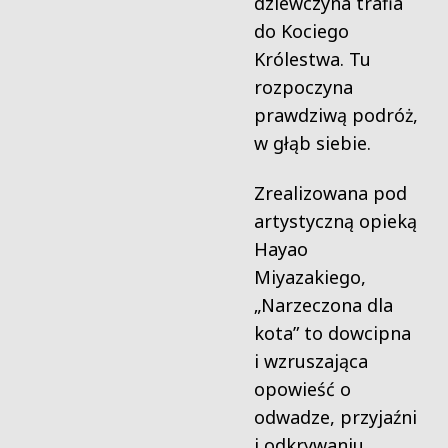
dziewczyna trafia
do Kociego
Królestwa. Tu
rozpoczyna
prawdziwą podróż,
w głąb siebie.
Zrealizowana pod
artystyczną opieką
Hayao
Miyazakiego,
„Narzeczona dla
kota” to dowcipna
i wzruszająca
opowieść o
odwadze, przyjaźni
i odkrywaniu