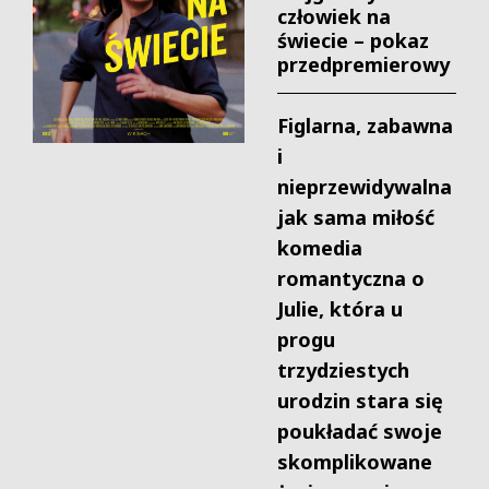
człowiek na
świecie – pokaz
przedpremierowy
Figlarna, zabawna
i
nieprzewidywalna
jak sama miłość
komedia
romantyczna o
Julie, która u
progu
trzydziestych
urodzin stara się
poukładać swoje
skomplikowane