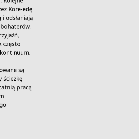
. Kolejne
zez Kore-edę
 i odsłaniają
 bohaterów.
rzyjaźń,
k często
 kontinuum.
gowane są
y ścieżkę
tatnią pracą
em
ego