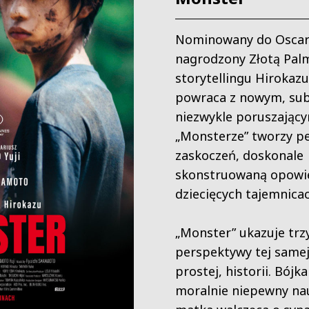
Nominowany do Oscar
nagrodzony Złotą Pal
storytellingu Hirokaz
powraca z nowym, sub
niezwykle poruszając
„Monsterze” tworzy p
zaskoczeń, doskonale
skonstruowaną opowi
dziecięcych tajemnicac
„Monster” ukazuje trz
perspektywy tej samej
prostej, historii. Bójk
moralnie niepewny nau