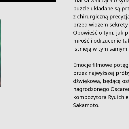
matka walcząca o syna
puzzle układane są pr
z chirurgiczną precyzją
przed widzem sekrety
Opowieść o tym, jak p
miłość i odrzucenie ta
istnieją w tym samym
Emocje filmowe potę
przez najwyższej prób
dźwiękową, będącą os
nagrodzonego Oscar
kompozytora Ryuichi
Sakamoto.