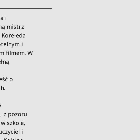
a i
mą mistrz
u Kore-eda
telnym i
ym filmem. W
ełną
eść o
h.
y
, z pozoru
a w szkole,
czyciel i